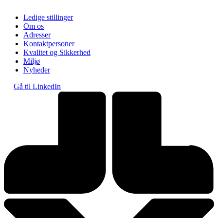
Ledige stillinger
Om os
Adresser
Kontaktpersoner
Kvalitet og Sikkerhed
Miljø
Nyheder
Gå til LinkedIn