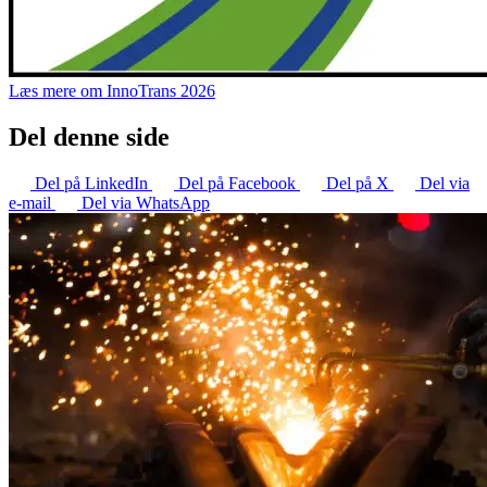
Læs mere om InnoTrans 2026
Del denne side
Del på LinkedIn
Del på Facebook
Del på X
Del via
e-mail
Del via WhatsApp