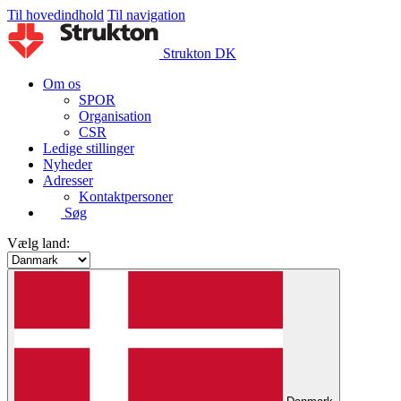
Til hovedindhold
Til navigation
Strukton DK
Om os
SPOR
Organisation
CSR
Ledige stillinger
Nyheder
Adresser
Kontaktpersoner
Søg
Vælg land: