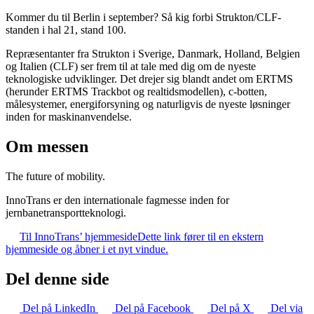
Kommer du til Berlin i september? Så kig forbi Strukton/CLF-
standen i hal 21, stand 100.
Repræsentanter fra Strukton i Sverige, Danmark, Holland, Belgien
og Italien (CLF) ser frem til at tale med dig om de nyeste
teknologiske udviklinger. Det drejer sig blandt andet om ERTMS
(herunder ERTMS Trackbot og realtidsmodellen), c-botten,
målesystemer, energiforsyning og naturligvis de nyeste løsninger
inden for maskinanvendelse.
Om messen
The future of mobility.
InnoTrans er den internationale fagmesse inden for
jernbanetransportteknologi.
Til InnoTrans’ hjemmeside
Dette link fører til en ekstern
hjemmeside og åbner i et nyt vindue.
Del denne side
Del på LinkedIn
Del på Facebook
Del på X
Del via