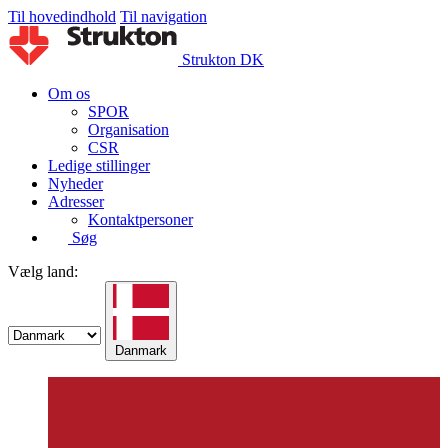
Til hovedindhold
Til navigation
Strukton DK
Om os
SPOR
Organisation
CSR
Ledige stillinger
Nyheder
Adresser
Kontaktpersoner
Søg
Vælg land:
Danmark