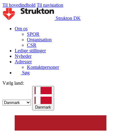
Til hovedindhold
Til navigation
Strukton DK
Om os
SPOR
Organisation
CSR
Ledige stillinger
Nyheder
Adresser
Kontaktpersoner
Søg
Vælg land:
Danmark