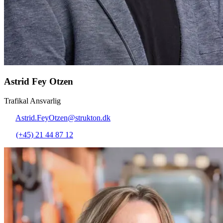
Astrid Fey Otzen
Trafikal Ansvarlig
Astrid.FeyOtzen@strukton.dk
(+45) 21 44 87 12