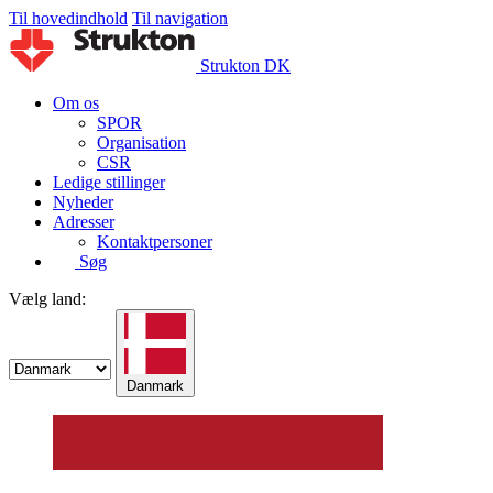
Til hovedindhold
Til navigation
Strukton DK
Om os
SPOR
Organisation
CSR
Ledige stillinger
Nyheder
Adresser
Kontaktpersoner
Søg
Vælg land:
Danmark