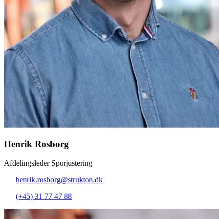
Henrik Rosborg
Afdelingsleder Sporjustering
henrik.rosborg@strukton.dk
(+45) 31 77 47 88