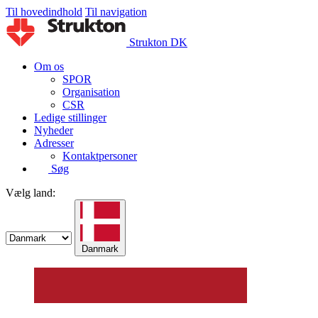
Til hovedindhold
Til navigation
Strukton DK
Om os
SPOR
Organisation
CSR
Ledige stillinger
Nyheder
Adresser
Kontaktpersoner
Søg
Vælg land:
Danmark