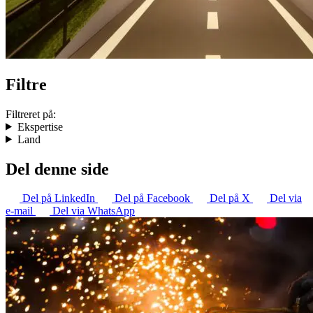
Filtre
Filtreret på:
Ekspertise
Land
Del denne side
Del på LinkedIn
Del på Facebook
Del på X
Del via
e-mail
Del via WhatsApp