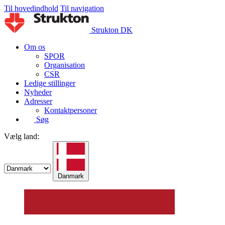
Til hovedindhold
Til navigation
Strukton DK
Om os
SPOR
Organisation
CSR
Ledige stillinger
Nyheder
Adresser
Kontaktpersoner
Søg
Vælg land:
Danmark