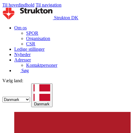
Til hovedindhold
Til navigation
Strukton DK
Om os
SPOR
Organisation
CSR
Ledige stillinger
Nyheder
Adresser
Kontaktpersoner
Søg
Vælg land:
Danmark