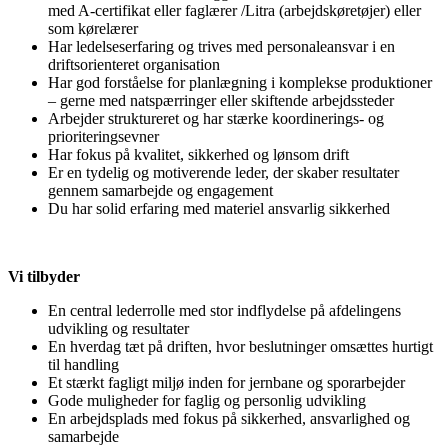
med A-certifikat eller faglærer /Litra (arbejdskøretøjer) eller
som kørelærer
Har ledelseserfaring og trives med personaleansvar i en
driftsorienteret organisation
Har god forståelse for planlægning i komplekse produktioner
– gerne med natspærringer eller skiftende arbejdssteder
Arbejder struktureret og har stærke koordinerings- og
prioriteringsevner
Har fokus på kvalitet, sikkerhed og lønsom drift
Er en tydelig og motiverende leder, der skaber resultater
gennem samarbejde og engagement
Du har solid erfaring med materiel ansvarlig sikkerhed
Vi tilbyder
En central lederrolle med stor indflydelse på afdelingens
udvikling og resultater
En hverdag tæt på driften, hvor beslutninger omsættes hurtigt
til handling
Et stærkt fagligt miljø inden for jernbane og sporarbejder
Gode muligheder for faglig og personlig udvikling
En arbejdsplads med fokus på sikkerhed, ansvarlighed og
samarbejde