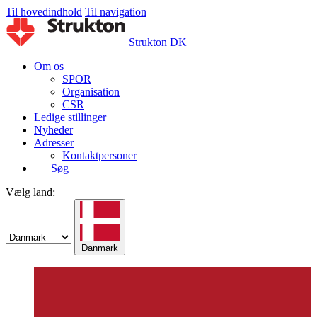
Til hovedindhold
Til navigation
Strukton DK
Om os
SPOR
Organisation
CSR
Ledige stillinger
Nyheder
Adresser
Kontaktpersoner
Søg
Vælg land:
Danmark