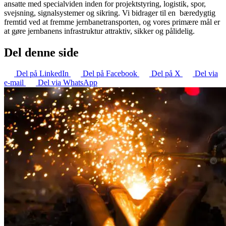
ansatte med specialviden inden for projektstyring, logistik, spor,
svejsning, signalsystemer og sikring. Vi bidrager til en bæredygtig
fremtid ved at fremme jernbanetransporten, og vores primære mål er
at gøre jernbanens infrastruktur attraktiv, sikker og pålidelig.
Del denne side
Del på LinkedIn
Del på Facebook
Del på X
Del via
e-mail
Del via WhatsApp